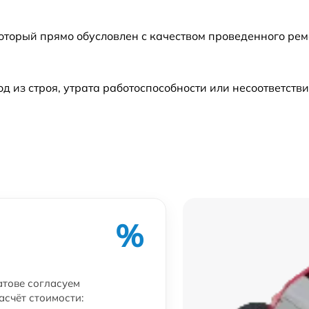
который прямо обусловлен с качеством проведенного ре
из строя, утрата работоспособности или несоответств
%
атове согласуем
асчёт стоимости: