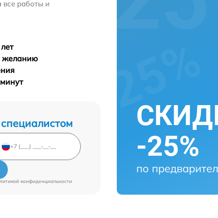
 все работы и
 лет
у желанию
ения
 минут
СКИДК
 специалистом
-25%
по предварител
литикой конфиденциальности